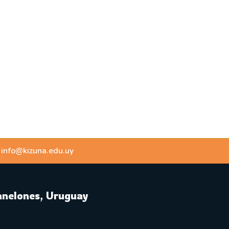
info@kizuna.edu.uy
Canelones, Uruguay