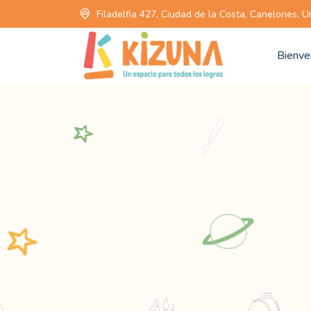
Filadelfia 427, Ciudad de la Costa, Canelones, 
Bienve